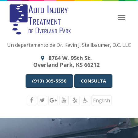
Navegac
de
Palanca
Un departamento de Dr. Kevin J. Stallbaumer, D.C. LLC
8764 W. 95th St.
Overland Park, KS 66212
(913) 305-5550
CONSULTA
English