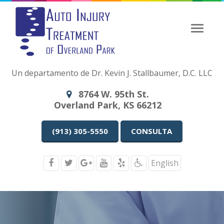
Navegac
de
Palanca
Un departamento de Dr. Kevin J. Stallbaumer, D.C. LLC
8764 W. 95th St.
Overland Park, KS 66212
(913) 305-5550
CONSULTA
English